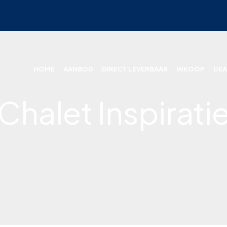
HOME
AANBOD
DIRECT LEVERBAAR
INKOOP
DEA
Chalet Inspirati