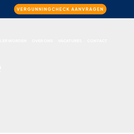
VERGUNNINGCHECK AANVRAGEN
LER WORDEN
OVER ONS
VACATURES
CONTACT
e