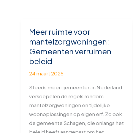
Meer ruimte voor
Meer
ruimte
mantelzorgwoningen:
voor
Gemeenten verruimen
mantelzorgwoningen:
beleid
Gemeenten
24 maart 2025
verruimen
beleid
Steeds meer gemeenten in Nederland
versoepelen de regels rondom
mantelzorgwoningen en tijdelijke
woonoplossingen op eigen erf. Zo ook
de gemeente Schagen, die onlangs het
beleid heeft aangepast om het